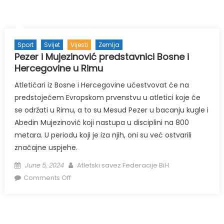
Sport
Svijet
Vijesti
Zemlja
Pezer i Mujezinović predstavnici Bosne i
Hercegovine u Rimu
Atletičari iz Bosne i Hercegovine učestvovat će na
predstojećem Evropskom prvenstvu u atletici koje će
se održati u Rimu, a to su Mesud Pezer u bacanju kugle i
Abedin Mujezinović koji nastupa u disciplini na 800
metara. U periodu koji je iza njih, oni su već ostvarili
značajne uspjehe.
Posted
Author
June 5, 2024
Atletski savez Federacije BiH
on
on
Comments Off
Pezer
i
Mujezinović
predstavnici