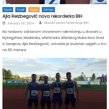
Sport
Svijet
Vijesti
Zemlja
Ajla Reizbegović nova rekorderka BiH
Author
Posted
Atletski savez Federacije BiH
January 30, 2024
on
Na nedavno održanom otvorenom takmičenju u dvorani u
Nyíregyházi, Mađarska, atletičarka Atletskog kluba Novi Grad
iz Sarajeva, Ajla Reizbegović, ostvarila je izuzetan uspjeh u trci
na 60 metara.