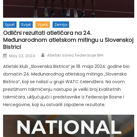
Sport
Svijet
Vijesti
Zemlja
Odlični rezultati atletičara na 24.
Međunarodnom atletskom mitingu u Slovenskoj
Bistrici
Author
Posted
Atletski savez Federacije BiH
May 22, 2024
on
Atletski klub „Slovenska Bistrica“ je 18. maja 2024. godine bio
domaćin 24. Međunarodnog atletskog mitinga „Slovenska
Bistrica“, koji se nalazi u grupi WATC čelendžera. Na ovom
prestižnom takmičenju nastupio je veliki broj kvalitetnih
takmičara, uključujući i predstavnike iz Federacije Bosne i
Hercegovine, koji su ostvarili zapažene rezultate.