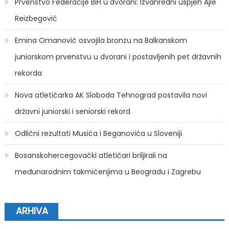
Prvenstvo Federacije BiH u dvorani: Izvanredni uspjeh Ajle
Reizbegović
Emina Omanović osvojila bronzu na Balkanskom
juniorskom prvenstvu u dvorani i postavljenih pet državnih
rekorda
Nova atletičarka AK Sloboda Tehnograd postavila novi
državni juniorski i seniorski rekord
Odlični rezultati Musića i Beganovića u Sloveniji
Bosanskohercegovački atletičari briljirali na
međunarodnim takmičenjima u Beogradu i Zagrebu
ARHIVA