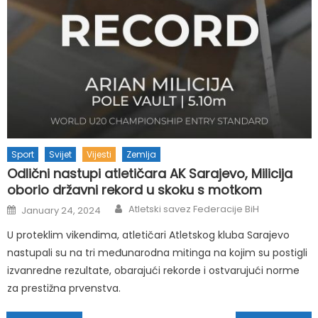
Sport
Svijet
Vijesti
Zemlja
Odlični nastupi atletičara AK Sarajevo, Milicija
oborio državni rekord u skoku s motkom
Author
Posted
Atletski savez Federacije BiH
January 24, 2024
on
U proteklim vikendima, atletičari Atletskog kluba Sarajevo
nastupali su na tri međunarodna mitinga na kojim su postigli
izvanredne rezultate, obarajući rekorde i ostvarujući norme
za prestižna prvenstva.