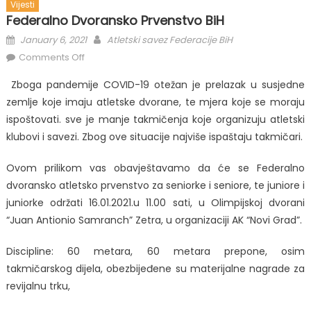
Vijesti
Federalno Dvoransko Prvenstvo BiH
Posted
Author
January 6, 2021
Atletski savez Federacije BiH
on
on
Comments Off
Federalno
Zboga pandemije COVID-19 otežan je prelazak u susjedne
dvoransko
zemlje koje imaju atletske dvorane, te mjera koje se moraju
prvenstvo
ispoštovati. sve je manje takmičenja koje organizuju atletski
BiH
klubovi i savezi. Zbog ove situacije najviše ispaštaju takmičari.
Ovom prilikom vas obavještavamo da će se Federalno
dvoransko atletsko prvenstvo za seniorke i seniore, te juniore i
juniorke održati 16.01.2021.u 11.00 sati, u Olimpijskoj dvorani
“Juan Antionio Samranch” Zetra, u organizaciji AK “Novi Grad”.
Discipline: 60 metara, 60 metara prepone, osim
takmičarskog dijela, obezbijeđene su materijalne nagrade za
revijalnu trku,